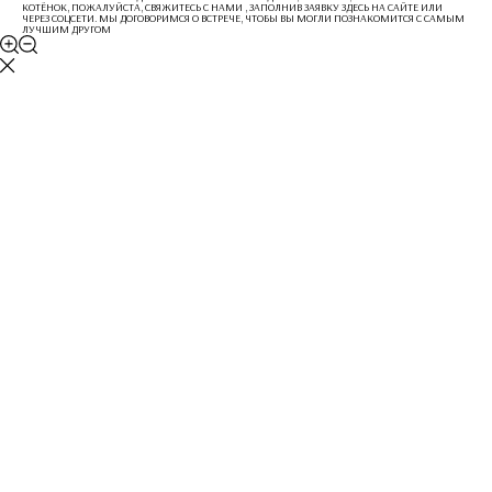
КОТЁНОК, ПОЖАЛУЙСТА, СВЯЖИТЕСЬ С НАМИ , ЗАПОЛНИВ ЗАЯВКУ ЗДЕСЬ НА САЙТЕ ИЛИ
ЧЕРЕЗ СОЦСЕТИ. МЫ ДОГОВОРИМСЯ О ВСТРЕЧЕ, ЧТОБЫ ВЫ МОГЛИ ПОЗНАКОМИТСЯ С САМЫМ
ЛУЧШИМ ДРУГОМ