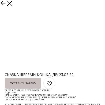
вернуться
СКАЗКА ШЕРЕМИ КОШКА, ДР: 23.02.22
ОСТАВИТЬ ЗАЯВКУ
ОКРАС: F 03 ЧЕРНАЯ ЧЕРЕПАХОВАЯ С БЕЛЫМ
РОДИТЕЛИ:
МАМА: САЙХАН G03 "ГОЛУБО-КРЕМОВАЯ ЧЕРЕПАХА С БЕЛЫМ"
ПАПА: МЕФОДИЙ ШЕРЕМИ N 22 09 "ЧЕРНЫЙ МРАМОРНЫЙ С БЕЛЫМ"
ГЕНЕТИЧЕСКИЕ ТЕСТЫ РОДИТЕЛЕЙ NN
У НАС НА САЙТЕ НЕ ПРЕДУСМОТРЕНА ПРЯМАЯ ПРОДАЖА, ПОЭТОМУ, ЕСЛИ ВАМ ПОНРАВИЛСЯ